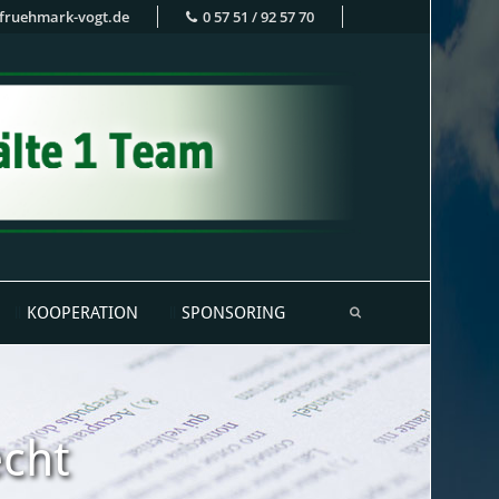
fruehmark-vogt.de
0 57 51 / 92 57 70
KOOPERATION
SPONSORING
echt